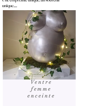
unique.....
Ventre
femme
enceinte