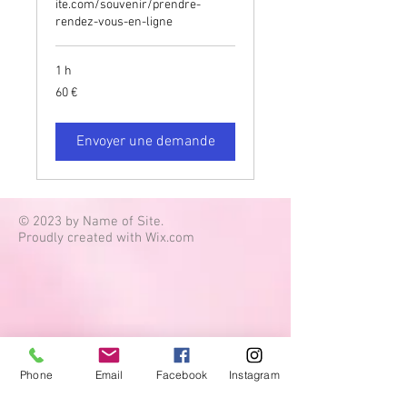
ite.com/souvenir/prendre-
rendez-vous-en-ligne
1 h
60
60 €
euros
Envoyer une demande
© 2023 by Name of Site.
Proudly created with
Wix.com
Phone
Email
Facebook
Instagram