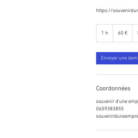
https://souvenirdu
60
euros
1 h
1
60 €
Envoyer une de
Coordonnées
souvenir d'une empr
0659383855
souvenirduneempr